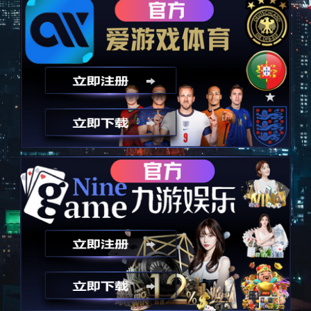
体育让人生更精彩
xc体育
创立于2026年，是一家专业的国际化体育管理与营